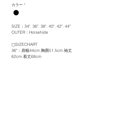
カラー
*
SIZE：34". 36". 38". 40". 42". 44"
OUTER：Horsehide
▢SIZECHART
36"：肩幅44cm.胸囲51.5cm.袖丈
62cm.着丈68cm
38"：肩幅46cm.胸囲53.5cm.袖丈
63cm.着丈70cm
40"：肩幅48cm.胸囲55.5cm.袖丈
64cm.着丈72cm
42"：肩幅50cm.胸囲57.5cm.袖丈
65cm.着丈74cm
※天然の皮革を使用している商品です
ので1～2cm程の誤差が生じる場合が
御座います。
※各アイテムのデザイン・仕様により
着用感が異なる場合が御座います。