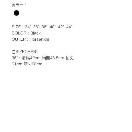
カラー
*
SIZE：34". 36". 38". 40". 42". 44"
COLOR：Black
OUTER：Horsehide
▢SIZECHART
36"：肩幅42cm.胸囲48.5cm.袖丈
61cm.着丈60cm
38"：肩幅44cm.胸囲50.5cm.袖丈
62cm.着丈62cm
40"：肩幅46cm.胸囲52.5cm.袖丈
63cm.着丈64cm
42"：肩幅48cm.胸囲54.5cm.袖丈
64cm.着丈66cm
※天然の皮革を使用している商品です
ので1～2cm程の誤差が生じる場合が
御座います。
※各アイテムのデザイン・仕様により